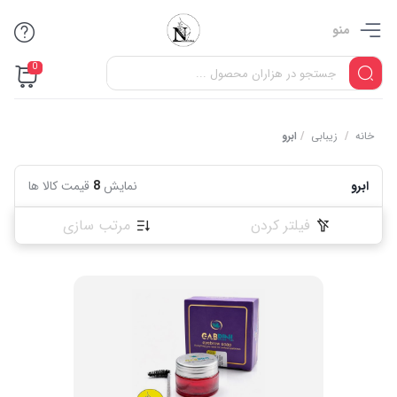
منو
0
خانه
/
زیبابی
/
ابرو
ابرو
نمایش
8
قیمت کالا ها
فیلتر کردن
مرتب سازی