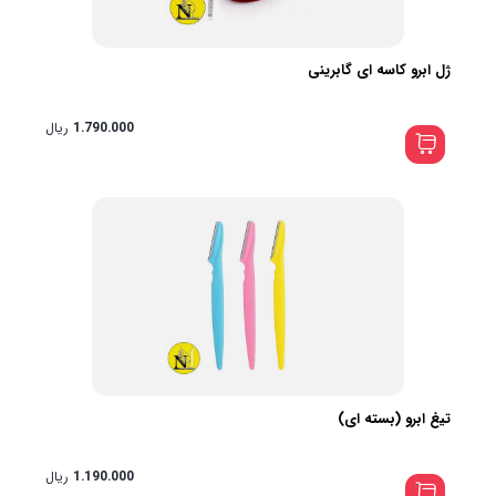
ژل ابرو کاسه ای گابرینی
1.790.000
ریال
تیغ ابرو (بسته ای)
1.190.000
ریال