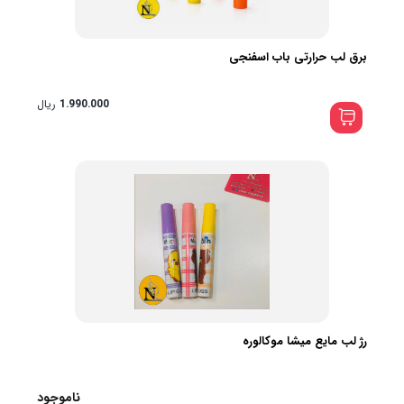
برق لب حرارتی باب اسفنجی
1.990.000
ریال
رژ لب مایع میشا موکالوره
ناموجود