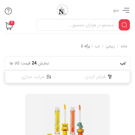
منو
0
خانه
/
زیبابی
/
لب
/
برگه 2
لب
نمایش
24
قیمت کالا ها
فیلتر کردن
مرتب سازی