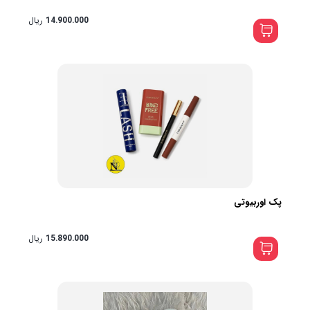
14.900.000
ریال
پک اوربیوتی
15.890.000
ریال