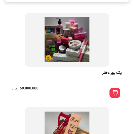
پک روز دختر
59.000.000
ریال