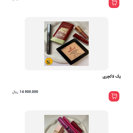
پک لاکچری
14.900.000
ریال