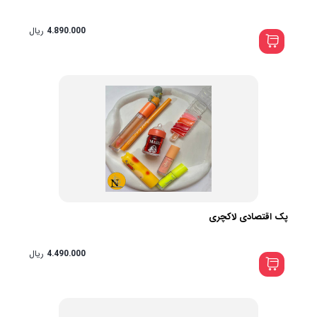
4.890.000
ریال
پک اقتصادی لاکچری
4.490.000
ریال