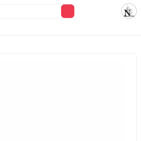
خانه
فروشگاه
مطالب آرایشی و بهداشتی
تماس با ما
درباره م
/
/
/
اسپری ضدآفتاب بایوآکوآ
خانه
سلامت پوست و مو
پوست