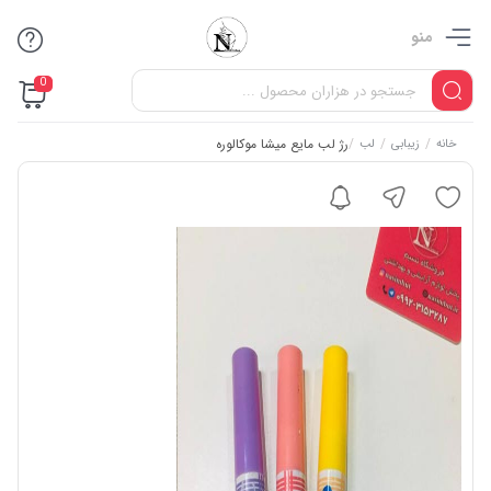
منو
0
/
/
/
رژ لب مایع میشا موکالوره
خانه
زیبابی
لب