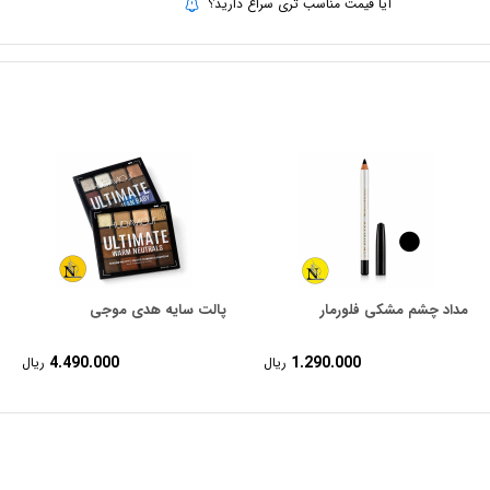
quantity
آیا قیمت مناسب تری سراغ دارید؟
مداد چشم مشکی فلورمار
پالت سایه هدی موجی
4.490.000
1.290.000
ریال
ریال