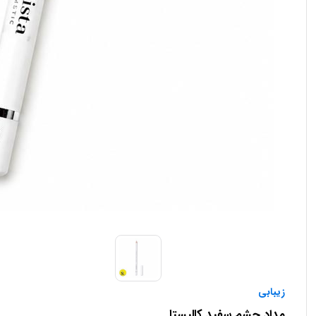
زیبابی
مداد چشم سفید کالیستا