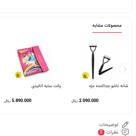
محصولات مشابه
شانه تاشو جداکننده مژه
پالت سایه آنالیدی
5.890.000
2.090.000
ریال
ریال
توضیحات
نظرات
0