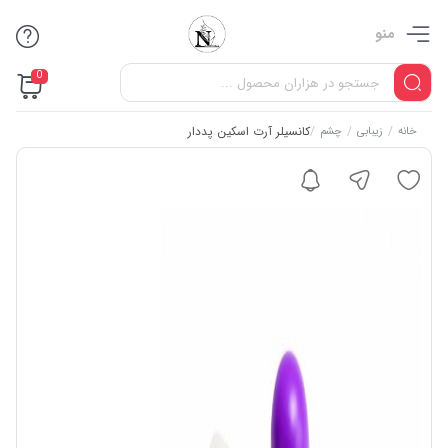
منو
0
/
/
/
کانسیلر آرت اسکین پددار
خانه
زیبابی
چشم