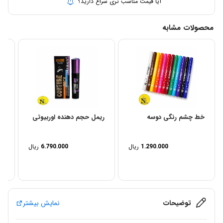
آیا قیمت مناسب تری سراغ دارید؟
محصولات مشابه
خط چشم رنگی دوسه
ریمل حجم دهنده اوربیوتی
خط
1.290.000
ریال
6.790.000
ریال
توضیحات
نمایش بیشتر