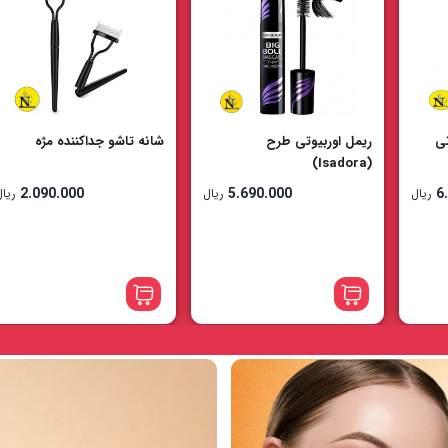
شانه تاشو جداکننده مژه
ضد آفتاب بی رنگ سادور
4.090.000
2.090.000
5
ریال
ریال
ریال