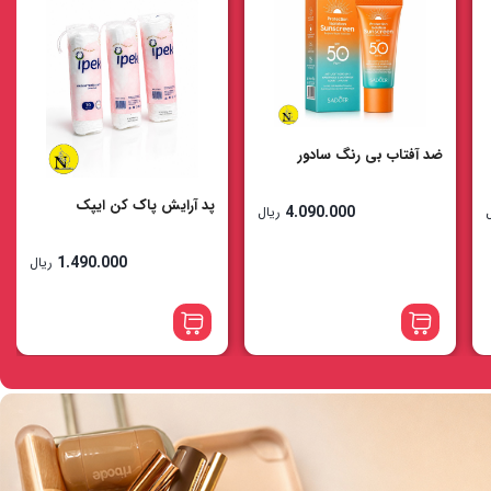
کوشن اوربیوتی
پد آرایش پاک کن ایپک
4.790.000
ریال
1.490.000
ریال