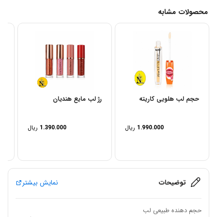
محصولات مشابه
حجم لب هلویی کاریته
رژ لب مایع هندیان
تی
1.990.000
ریال
1.390.000
ریال
توضیحات
نمایش بیشتر
حجم دهنده طبیعی لب