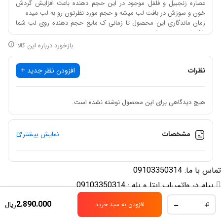
عصاره زنجبیل و فلفل موجود در این حجم دهنده باعث افزایش گردش
خون و سوزش در بافت لب میشه و حجم مورد نظرتون رو به لب میده
زمان ماندگاری این محصول تا زمانی ک مایع حجم دهنده روی لب شما
باشه لبتون حجم داره
بعد از پاک کردن از روی لب هم حدود یک ساعت بعد حجم لب به حالت
بازخورد درباره این کالا
طبیعی برمیگرده
حجم‌دهنده
لب
کیس بیوتی یکی از برندهای پرطرفدار در
نظرات
افزودن نظر جدید +
زمینه محصولات زیبایی و فیلر لب است.
هیچ دیدگاهی برای این محصول نوشته نشده است.
حجم دهنده فوری لب کیس بیوتی مدل کلاژن یکی از
محصولات مراقبت از پوست و آرایش لب است
مشخصات
نمایش بیشتر
که با استفاده از ترکیبات مختلف به عنوان یک روش
تماس با ما: 09103350314
غیرجراحی برای افزایش فوری حجم لب‌ها و بهبود ظاهر
پیام در واتس‌اپ ایتا و بله : 09103350314
آن‌ها استفاده می‌شود.
اینستاگرام ما: nasimbut@
حجم
2.890.000
ریال
افزودن به سبد خرید
دهنده
لب
حجم دهنده لب کیس بیوتی همان طور که می دانید