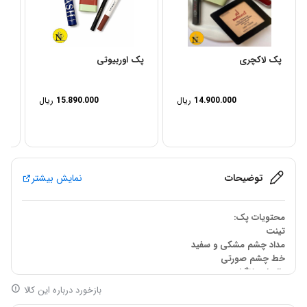
پک لاکچری
پک اوربیوتی
پک
14.900.000
ریال
15.890.000
ریال
توضیحات
نمایش بیشتر
محتویات پک:
تینت
مداد چشم مشکی و سفید
خط چشم صورتی
بالم لب انگشتی
کرم صورتی شاینی
بازخورد درباره این کالا
خط چشم صورتی هندیان