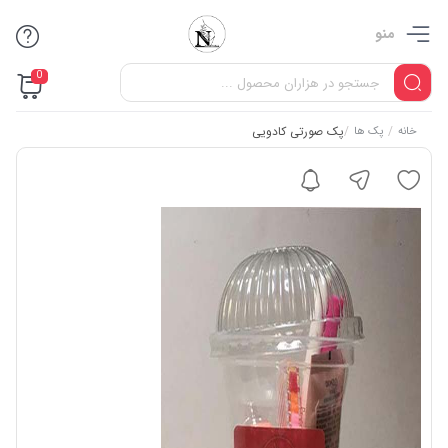
منو
0
/
/
پک صورتی کادویی
خانه
پک ها