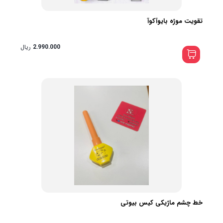
تقویت موژه بایوآکوآ
2.990.000
ریال
خط چشم ماژیکی کیس بیوتی