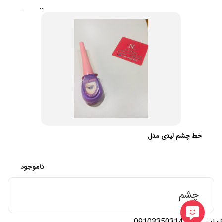
ناموجود
خط چشم لیدی مدل
ناموجود
چشم
تماس با ما: 09103350314