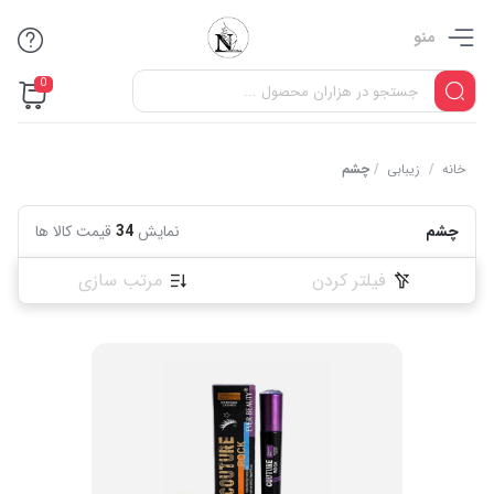
منو
0
خانه
/
زیبابی
/
چشم
چشم
نمایش
34
قیمت کالا ها
فیلتر کردن
مرتب سازی