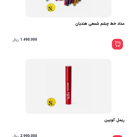
مداد خط چشم شمعی هندیان
1.490.000
ریال
ریمل کویین
2.990.000
ریال