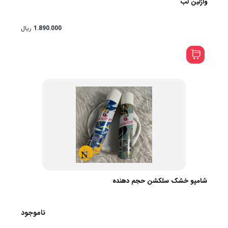
وازلین لب
1.890.000
ریال
شامپو خشک سلکشن حجم دهنده
ناموجود