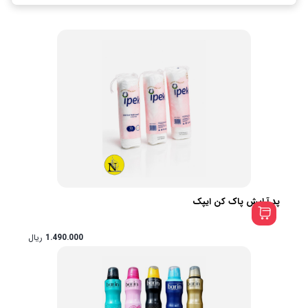
پد آرایش پاک کن ایپک
1.490.000
ریال