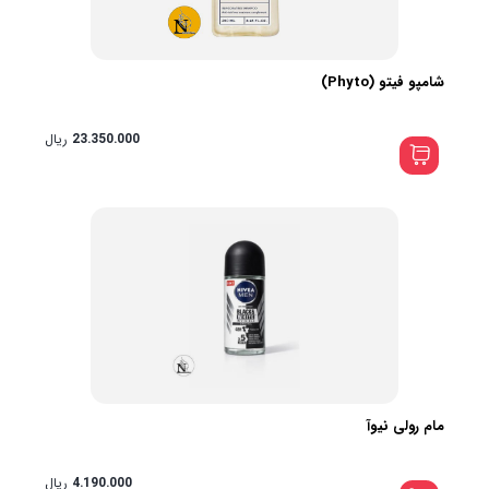
شامپو فیتو (Phyto)
23.350.000
ریال
مام رولی نیوآ
4.190.000
ریال