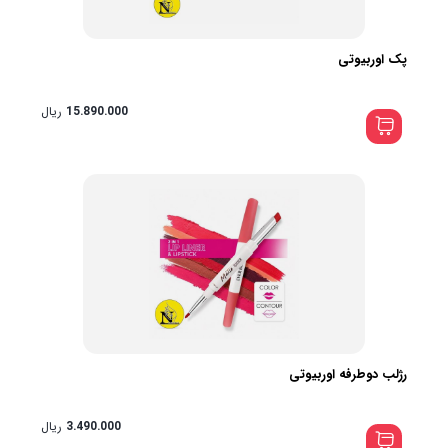
پک اوربیوتی
15.890.000
ریال
رژلب دوطرفه اوربیوتی
3.490.000
ریال