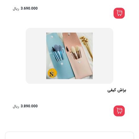
3.690.000
ریال
براش کیفی
3.890.000
ریال