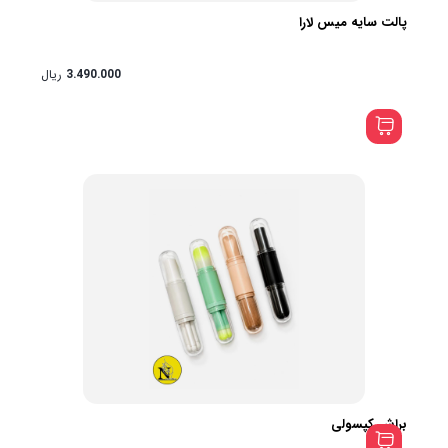
پالت سایه میس لارا
3.490.000
ریال
براش کپسولی