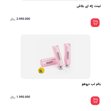
تینت ژله ای بلاش
2.990.000
ریال
بالم لب دروهو
1.990.000
ریال