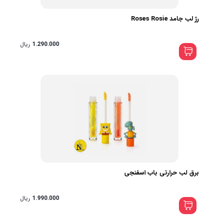
رژ لب جامد Roses Rosie️
1.290.000
ریال
برق لب حرارتی باب اسفنجی
1.990.000
ریال