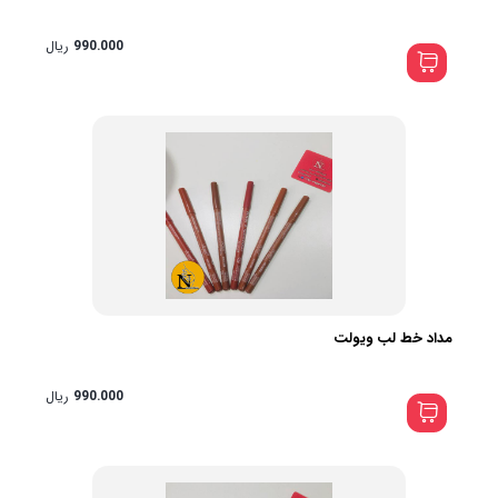
990.000
ریال
مداد خط لب ویولت
990.000
ریال