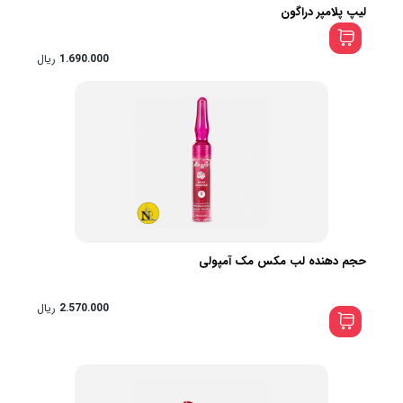
لیپ پلامپر دراگون
1.690.000
ریال
حجم دهنده لب مکس مک آمپولی
2.570.000
ریال