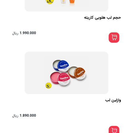
حجم لب هلویی کاریته
1.990.000
ریال
وازلین لب
1.890.000
ریال