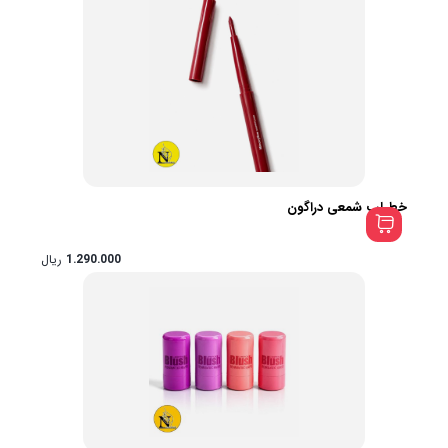
خط لب شمعی دراگون
1.290.000
ریال