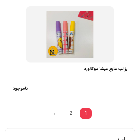
رژ لب مایع میشا موکالوره
ناموجود
←
2
1
لب