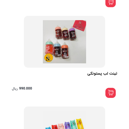
تینت لب پستونکی
990.000
ریال