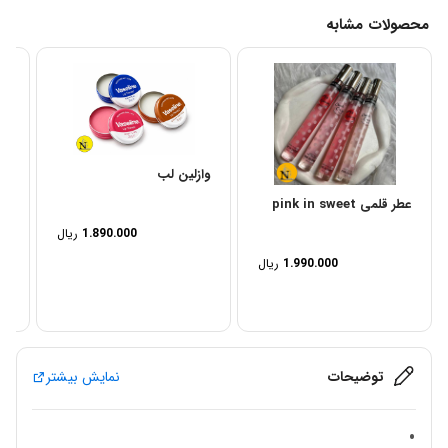
محصولات مشابه
وازلین لب
ما
عطر قلمی pink in sweet
1.890.000
ریال
1.990.000
ریال
توضیحات
نمایش بیشتر